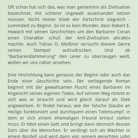
Oft schon hat sich das, was man gemeinhin als Zivilisation
bezeichnet, mit schierer Urgewalt auseinander setzen
müssen. Nicht immer blieb der Fortschritt siegreich -
zumindest zu Beginn. So ist es kein Wunder, dass Robert E.
Howard mit seinen Geschichten um den Barbaren Conan
einen Charakter schuf, der Anti-Zivilisation attraktiv
machte. Auch Tobias O. Meißner versucht diesem Genre
seinen Stempel aufzudrücken. Und ob
"Barbarendämmerung" den Leser zu überzeugen weiß,
wollen wir uns näher ansehen.
Eine Hinrichtung kann genauso der Beginn oder auch das
Ende einer Geschichte sein. Der vorliegende Roman
beginnt mit der gewaltsamen Flucht eines Barbaren im
Angesicht seines eigenen Todes. Auf seinem Weg nimmt er
sich was er braucht und wird gleich darauf als Dieb
angeworben. Er findet heraus, wie der falsche Glaube an
Heilige funktioniert und durchquert einen Totensumpf, in
dem er sich einem ehemaligen Freund erneut stellen
muss. Er tötet einen Gott und bringt dann dennoch dessen
Zorn über die Menschen. Er verdingt sich als Wächter in
einem Bordell und wird dann von seinem gerechten Lohn