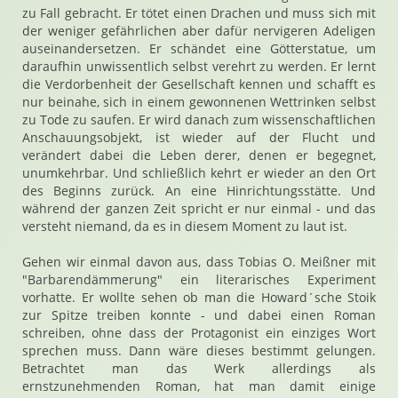
zu Fall gebracht. Er tötet einen Drachen und muss sich mit
der weniger gefährlichen aber dafür nervigeren Adeligen
auseinandersetzen. Er schändet eine Götterstatue, um
daraufhin unwissentlich selbst verehrt zu werden. Er lernt
die Verdorbenheit der Gesellschaft kennen und schafft es
nur beinahe, sich in einem gewonnenen Wettrinken selbst
zu Tode zu saufen. Er wird danach zum wissenschaftlichen
Anschauungsobjekt, ist wieder auf der Flucht und
verändert dabei die Leben derer, denen er begegnet,
unumkehrbar. Und schließlich kehrt er wieder an den Ort
des Beginns zurück. An eine Hinrichtungsstätte. Und
während der ganzen Zeit spricht er nur einmal - und das
versteht niemand, da es in diesem Moment zu laut ist.
Gehen wir einmal davon aus, dass Tobias O. Meißner mit
"Barbarendämmerung" ein literarisches Experiment
vorhatte. Er wollte sehen ob man die Howard´sche Stoik
zur Spitze treiben konnte - und dabei einen Roman
schreiben, ohne dass der Protagonist ein einziges Wort
sprechen muss. Dann wäre dieses bestimmt gelungen.
Betrachtet man das Werk allerdings als
ernstzunehmenden Roman, hat man damit einige