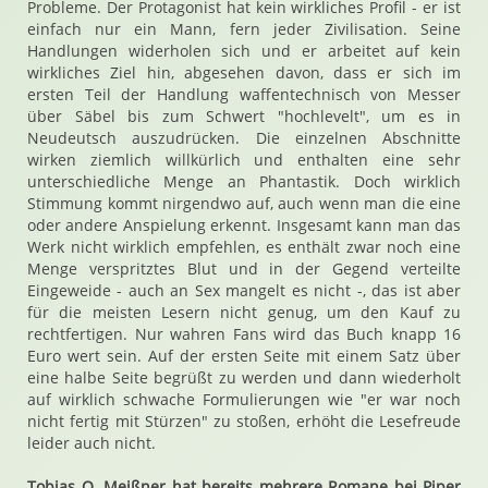
Probleme. Der Protagonist hat kein wirkliches Profil - er ist
einfach nur ein Mann, fern jeder Zivilisation. Seine
Handlungen widerholen sich und er arbeitet auf kein
wirkliches Ziel hin, abgesehen davon, dass er sich im
ersten Teil der Handlung waffentechnisch von Messer
über Säbel bis zum Schwert "hochlevelt", um es in
Neudeutsch auszudrücken. Die einzelnen Abschnitte
wirken ziemlich willkürlich und enthalten eine sehr
unterschiedliche Menge an Phantastik. Doch wirklich
Stimmung kommt nirgendwo auf, auch wenn man die eine
oder andere Anspielung erkennt. Insgesamt kann man das
Werk nicht wirklich empfehlen, es enthält zwar noch eine
Menge verspritztes Blut und in der Gegend verteilte
Eingeweide - auch an Sex mangelt es nicht -, das ist aber
für die meisten Lesern nicht genug, um den Kauf zu
rechtfertigen. Nur wahren Fans wird das Buch knapp 16
Euro wert sein. Auf der ersten Seite mit einem Satz über
eine halbe Seite begrüßt zu werden und dann wiederholt
auf wirklich schwache Formulierungen wie "er war noch
nicht fertig mit Stürzen" zu stoßen, erhöht die Lesefreude
leider auch nicht.
Tobias O. Meißner hat bereits mehrere Romane bei Piper