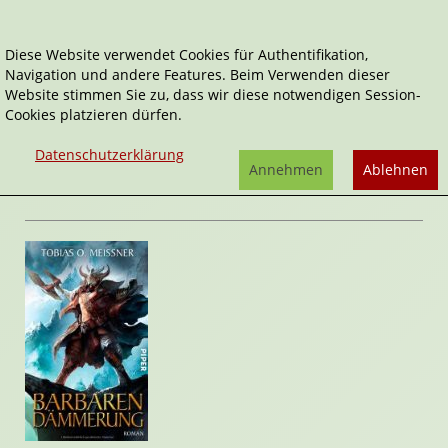
Diese Website verwendet Cookies für Authentifikation,
Navigation und andere Features. Beim Verwenden dieser
Home
Belletristik
Barbarendämmerung
Website stimmen Sie zu, dass wir diese notwendigen Session-
Cookies platzieren dürfen.
Barbarendämmerung
von
Tobias O.
Datenschutzerklärung
Meißner
Annehmen
Ablehnen
Rezension von Stefan Cernohuby | 06. August 2012