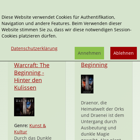
Diese Website verwendet Cookies für Authentifikation,
Navigation und andere Features. Beim Verwenden dieser
Warcraft
Website stimmen Sie zu, dass wir diese notwendigen Session-
Cookies platzieren dürfen.
Datenschutzerklärung
Annehmen
Ablehnen
Hardcover
Warcraft: The
Beginning
Warcraft: The
Beginning -
Hinter den
Kulissen
Draenor, die
Heimatwelt der Orks
und Draenei ist dem
Untergang durch
Genre:
Kunst &
Ausbeutung und
Kultur
dunkle Magie
Durch das Dunkle