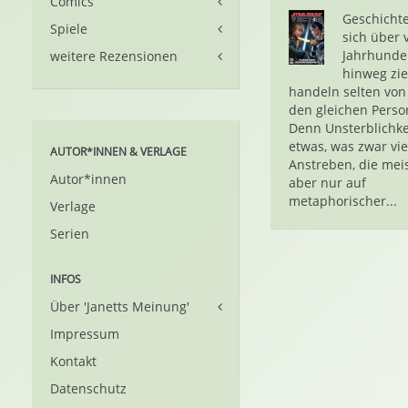
Comics
Geschichte
Spiele
sich über v
Jahrhunde
weitere Rezensionen
hinweg zie
handeln selten vo
den gleichen Perso
Denn Unsterblichkei
etwas, was zwar vie
AUTOR*INNEN & VERLAGE
Anstreben, die mei
Autor*innen
aber nur auf
metaphorischer...
Verlage
Serien
INFOS
Über 'Janetts Meinung'
Impressum
Kontakt
Datenschutz