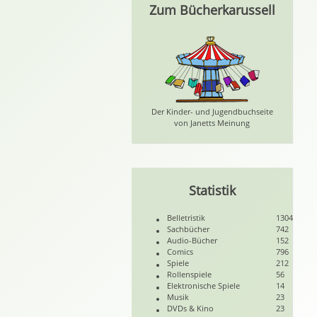
Zum Bücherkarussell
Der Kinder- und Jugendbuchseite
von Janetts Meinung
Statistik
Belletristik
1304
Sachbücher
742
Audio-Bücher
152
Comics
796
Spiele
212
Rollenspiele
56
Elektronische Spiele
14
Musik
23
DVDs & Kino
23