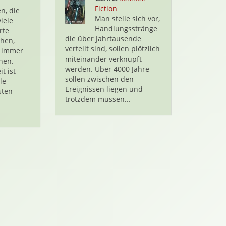
Fiction
n, die
Man stelle sich vor,
iele
Handlungsstränge
rte
die über Jahrtausende
hen,
verteilt sind, sollen plötzlich
n immer
miteinander verknüpft
nen.
werden. Über 4000 Jahre
t ist
sollen zwischen den
le
Ereignissen liegen und
sten
trotzdem müssen...