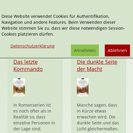
Diese Website verwendet Cookies für Authentifikation,
Navigation und andere Features. Beim Verwenden dieser
Star Wars - Die Thrawn-Trilogie
Website stimmen Sie zu, dass wir diese notwendigen Session-
Cookies platzieren dürfen.
Datenschutzerklärung
Annehmen
Ablehnen
Hardcover
Taschenbuch
Das letzte
Die dunkle Seite
Kommando
der Macht
In Romanserien ist
Manche sagen, dass
es noch öfter als in
in Kürze etwas
Realität so, dass
erwachen wird. Die
einzelne Personen in
dunkle Seite und das
der Lage sind,
Licht gleichermaßen.