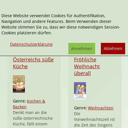
Diese Website verwendet Cookies für Authentifikation,
Navigation und andere Features. Beim Verwenden dieser
Perlen-Reihe
Website stimmen Sie zu, dass wir diese notwendigen Session-
Cookies platzieren dürfen.
Datenschutzerklärung
Annehmen
Ablehnen
Taschenbuch
Taschenbuch
Österreichs süße
Fröhliche
Küche
Weihnacht
überall
Genre:
Kochen &
Backen
Genre:
Weihnachten
Denkt man an die
Die
süße österreichische
Vorweihnachtszeit ist
Küche, fällt einem
die Zeit des Singens