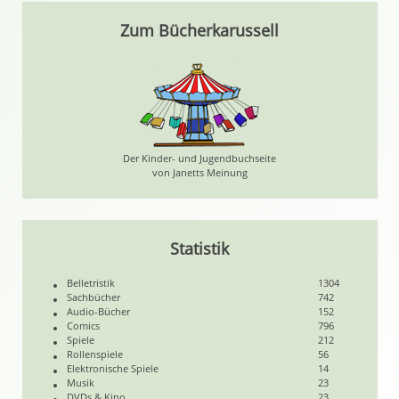
Zum Bücherkarussell
Der Kinder- und Jugendbuchseite
von Janetts Meinung
Statistik
Belletristik
1304
Sachbücher
742
Audio-Bücher
152
Comics
796
Spiele
212
Rollenspiele
56
Elektronische Spiele
14
Musik
23
DVDs & Kino
23