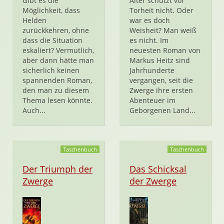
Gibt es die
Alter schützt vor
Möglichkeit, dass
Torheit nicht. Oder
Helden
war es doch
zurückkehren, ohne
Weisheit? Man weiß
dass die Situation
es nicht. Im
eskaliert? Vermutlich,
neuesten Roman von
aber dann hätte man
Markus Heitz sind
sicherlich keinen
Jahrhunderte
spannenden Roman,
vergangen, seit die
den man zu diesem
Zwerge ihre ersten
Thema lesen könnte.
Abenteuer im
Auch...
Geborgenen Land...
Taschenbuch
Taschenbuch
Der Triumph der
Das Schicksal
Zwerge
der Zwerge