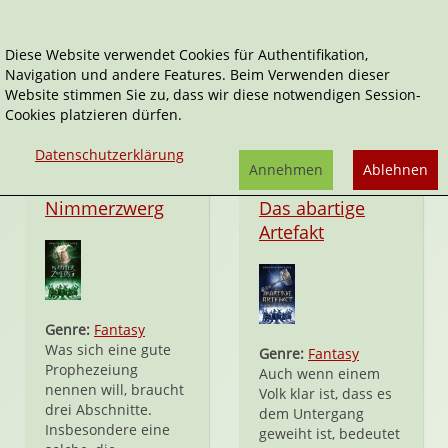
Diese Website verwendet Cookies für Authentifikation,
Navigation und andere Features. Beim Verwenden dieser
Die große Erzferkelprophezeiung
Website stimmen Sie zu, dass wir diese notwendigen Session-
Cookies platzieren dürfen.
Datenschutzerklärung
Annehmen
Ablehnen
Taschenbuch
Taschenbuch
Nimmerzwerg
Das abartige
Artefakt
Genre:
Fantasy
Was sich eine gute
Genre:
Fantasy
Prophezeiung
Auch wenn einem
nennen will, braucht
Volk klar ist, dass es
drei Abschnitte.
dem Untergang
Insbesondere eine
geweiht ist, bedeutet