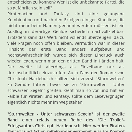
entscheiden zu können? Wer ist die unbekannte Partei, die
so gefährlich sein soll?
Piratenaction und Fantasy sind eine gelungene
Kombination und nach den Erfolgen einiger Kinofilme, die
nicht mehr beim Namen genannt werden müssen, ist ein
Ausflug in derartige Gefilde sicherlich nachvollziehbar.
Trotzdem kann das Werk nicht vollends überzeugen, da zu
viele Fragen noch offen bleiben. Vermutlich war in dieser
Hinsicht der erste Band anders aufgebaut und
höchstwahrscheinlich würde sich dieser Eindruck auch
wieder legen, wenn man den dritten Band in Händen hält.
Der zweite ist allerdings als Einzelband nur als
durchschnittlich einzustufen. Auch Fans der Romane von
Christoph Hardebusch sollten sich zuerst "Sturmwelten"
zu Gemüte führen, bevor sie zu "Sturmwelten - Unter
schwarzen Segeln" greifen. Geht man so vor und hat ein
Faible für Piraten und Fantasy, sollte dem Lesevergnügen
eigentlich nichts mehr im Weg stehen.
"Sturmwelten - Unter schwarzen Segeln" ist der zweite
Band einer relativ neuen Reihe des "Die Trolle"-
Erfolgsautors Christoph Hardebusch. Hier werden Piraten,
Fantasy und Action miteinander vermengt, was im Kontext