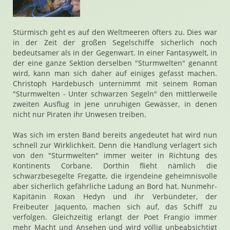
Stürmisch geht es auf den Weltmeeren öfters zu. Dies war
in der Zeit der großen Segelschiffe sicherlich noch
bedeutsamer als in der Gegenwart. In einer Fantasywelt, in
der eine ganze Sektion derselben "Sturmwelten" genannt
wird, kann man sich daher auf einiges gefasst machen.
Christoph Hardebusch unternimmt mit seinem Roman
"Sturmwelten - Unter schwarzen Segeln" den mittlerweile
zweiten Ausflug in jene unruhigen Gewässer, in denen
nicht nur Piraten ihr Unwesen treiben.
Was sich im ersten Band bereits angedeutet hat wird nun
schnell zur Wirklichkeit. Denn die Handlung verlagert sich
von den "Sturmwelten" immer weiter in Richtung des
Kontinents Corbane. Dorthin flieht nämlich die
schwarzbesegelte Fregatte, die irgendeine geheimnisvolle
aber sicherlich gefährliche Ladung an Bord hat. Nunmehr-
Kapitänin Roxan Hedyn und ihr Verbündeter, der
Freibeuter Jaquento, machen sich auf, das Schiff zu
verfolgen. Gleichzeitig erlangt der Poet Frangio immer
mehr Macht und Ansehen und wird völlig unbeabsichtigt