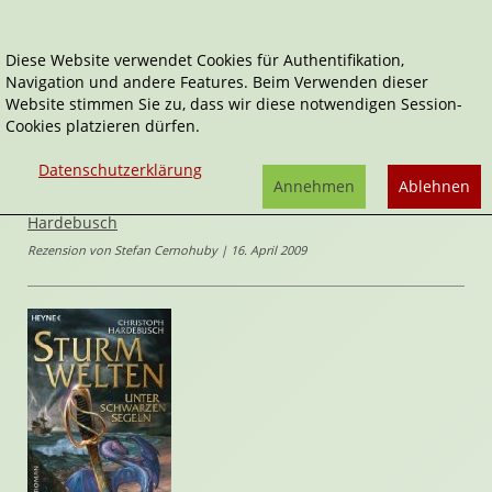
Diese Website verwendet Cookies für Authentifikation,
Navigation und andere Features. Beim Verwenden dieser
Home
Belletristik
Fantasy
Website stimmen Sie zu, dass wir diese notwendigen Session-
Unter schwarzen Segeln
Cookies platzieren dürfen.
Sturmwelten
Datenschutzerklärung
Unter schwarzen Segeln
Annehmen
Ablehnen
von
Christoph
Hardebusch
Rezension von Stefan Cernohuby | 16. April 2009