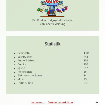
Der Kinder- und Jugendbuchseite
von Janetts Meinung
Statistik
Belletristik
1304
Sachbücher
742
Audio-Bücher
152
Comics
796
Spiele
212
Rollenspiele
56
Elektronische Spiele
14
Musik
23
DVDs & Kino
23
|
Impressum
Datenschutzerklärung