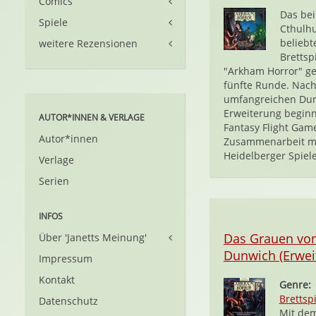
Comics
Das bei
Spiele
Cthulh
beliebt
weitere Rezensionen
Brettsp
"Arkham Horror" ge
fünfte Runde. Nach
umfangreichen Du
Erweiterung beginn
AUTOR*INNEN & VERLAGE
Fantasy Flight Gam
Autor*innen
Zusammenarbeit m
Heidelberger Spiele
Verlage
Serien
INFOS
Das Grauen vo
Über 'Janetts Meinung'
Dunwich (Erwei
Impressum
Kontakt
Genre:
Brettspi
Datenschutz
Mit de