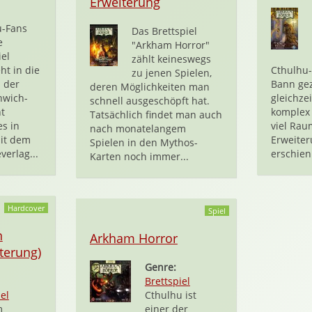
Erweiterung
u-Fans
Das Brettspiel
e
"Arkham Horror"
iel
zählt keineswegs
ht in die
Cthulhu-
zu jenen Spielen,
 der
Bann gez
deren Möglichkeiten man
nwich-
gleichze
schnell ausgeschöpft hat.
t
komplex 
Tatsächlich findet man auch
es in
viel Rau
nach monatelangem
it dem
Erweite
Spielen in den Mythos-
verlag...
erschien 
Karten noch immer...
Hardcover
Spiel
n
Arkham Horror
terung)
Genre:
Brettspiel
el
Cthulhu ist
m
einer der