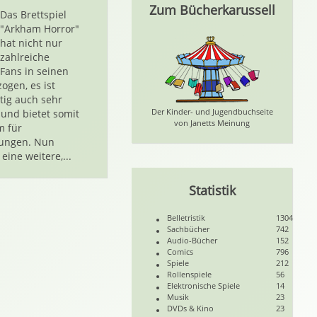
Zum Bücherkarussell
Das Brettspiel
"Arkham Horror"
hat nicht nur
zahlreiche
Fans in seinen
ogen, es ist
itig auch sehr
Der Kinder- und Jugendbuchseite
und bietet somit
von Janetts Meinung
m für
rungen. Nun
eine weitere,...
Statistik
Belletristik
1304
Sachbücher
742
Audio-Bücher
152
Comics
796
Spiele
212
Rollenspiele
56
Elektronische Spiele
14
Musik
23
DVDs & Kino
23