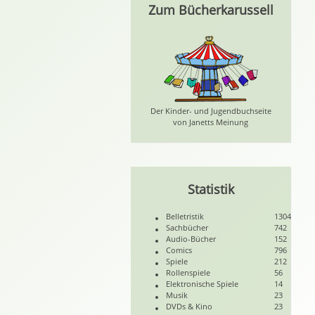
Zum Bücherkarussell
Der Kinder- und Jugendbuchseite
von Janetts Meinung
Statistik
Belletristik
1304
Sachbücher
742
Audio-Bücher
152
Comics
796
Spiele
212
Rollenspiele
56
Elektronische Spiele
14
Musik
23
DVDs & Kino
23