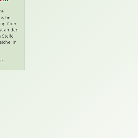
re
e, bei
ung über
st an der
 Stelle
eiche, in
e...