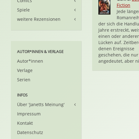
Comics
Fiction
Spiele
Jede länge
Romanreih
weitere Rezensionen
der sich die Handl
Jahre erstreckt, wei
einen oder anderen
Lücken auf. Zeitber
denen Ereignisse
AUTOR*INNEN & VERLAGE
geschehen, die nur
Autor*innen
angedeutet, aber ni
Verlage
Serien
INFOS
Über 'Janetts Meinung'
Impressum
Kontakt
Datenschutz