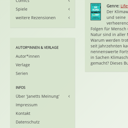
Comics
Genre:
Life
Spiele
Der Klima
und seine
weitere Rezensionen
verheeren
Folgen für Mensch
Natur sind in aller
Warum werden tro
seit Jahrzehnten k
AUTOR*INNEN & VERLAGE
nennenswerte Forts
Autor*innen
in Sachen Klimasch
gemacht? Dieses Bu
Verlage
Serien
INFOS
Über 'Janetts Meinung'
Impressum
Kontakt
Datenschutz