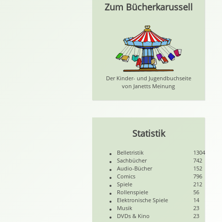
Zum Bücherkarussell
Der Kinder- und Jugendbuchseite
von Janetts Meinung
Statistik
Belletristik
1304
Sachbücher
742
Audio-Bücher
152
Comics
796
Spiele
212
Rollenspiele
56
Elektronische Spiele
14
Musik
23
DVDs & Kino
23