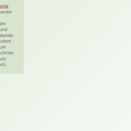
style
wandel
den
 und
 Munde.
tzdem
aum
chritte
utz
ch...