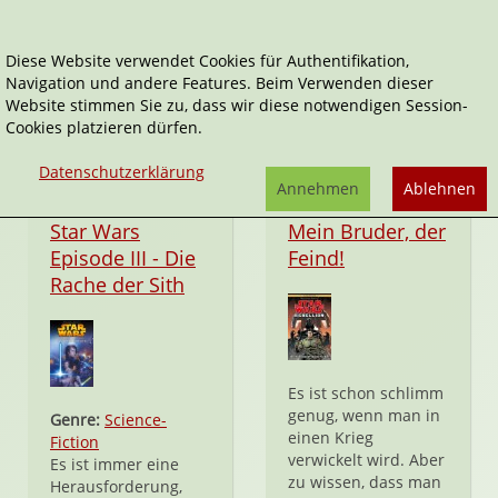
Diese Website verwendet Cookies für Authentifikation,
Navigation und andere Features. Beim Verwenden dieser
Star Wars Masters
Website stimmen Sie zu, dass wir diese notwendigen Session-
Cookies platzieren dürfen.
Datenschutzerklärung
Annehmen
Ablehnen
Taschenbuch
Taschenbuch
Star Wars
Mein Bruder, der
Episode III - Die
Feind!
Rache der Sith
Es ist schon schlimm
genug, wenn man in
Genre:
Science-
einen Krieg
Fiction
verwickelt wird. Aber
Es ist immer eine
zu wissen, dass man
Herausforderung,