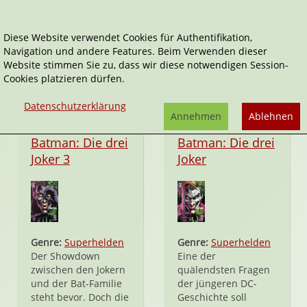
Diese Website verwendet Cookies für Authentifikation,
Navigation und andere Features. Beim Verwenden dieser
Jason Fabok
Website stimmen Sie zu, dass wir diese notwendigen Session-
Cookies platzieren dürfen.
Datenschutzerklärung
Annehmen
Ablehnen
Hardcover
Hardcover
Batman: Die drei
Batman: Die drei
Joker 3
Joker
Genre:
Superhelden
Genre:
Superhelden
Der Showdown
Eine der
zwischen den Jokern
quälendsten Fragen
und der Bat-Familie
der jüngeren DC-
steht bevor. Doch die
Geschichte soll