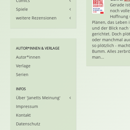
Comics
Gerade is
Spiele
noch volle
Hoffnung
weitere Rezensionen
Plänen, das Leben i
und der Blick nach
gerichtet. Doch plöt
oder manchmal auc
so plötzlich - macht
AUTOR*INNEN & VERLAGE
Bumm. Alles zerbrö
Autor*innen
man...
Verlage
Serien
INFOS
Über 'Janetts Meinung'
Impressum
Kontakt
Datenschutz