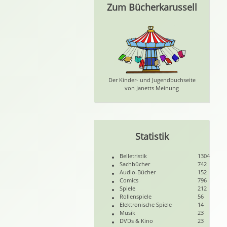
Zum Bücherkarussell
Der Kinder- und Jugendbuchseite
von Janetts Meinung
Statistik
Belletristik
1304
Sachbücher
742
Audio-Bücher
152
Comics
796
Spiele
212
Rollenspiele
56
Elektronische Spiele
14
Musik
23
DVDs & Kino
23