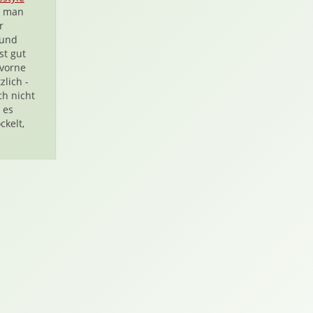
t man
r
 und
st gut
 vorne
zlich -
h nicht
 es
ckelt,