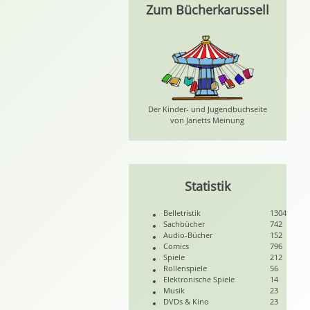
Zum Bücherkarussell
Der Kinder- und Jugendbuchseite
von Janetts Meinung
Statistik
Belletristik
1304
Sachbücher
742
Audio-Bücher
152
Comics
796
Spiele
212
Rollenspiele
56
Elektronische Spiele
14
Musik
23
DVDs & Kino
23