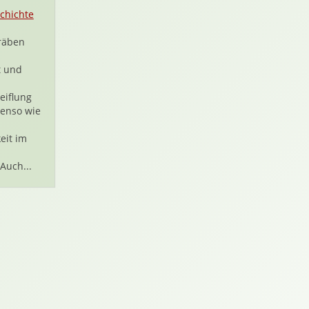
chichte
räben
t und
eiflung
benso wie
eit im
Auch...