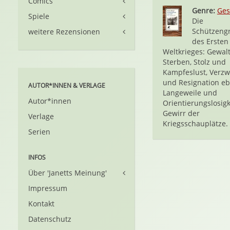
Comics
Genre:
Ges
Spiele
Die
Schützeng
weitere Rezensionen
des Ersten
Weltkrieges: Gewal
Sterben, Stolz und
Kampfeslust, Verzw
und Resignation e
AUTOR*INNEN & VERLAGE
Langeweile und
Autor*innen
Orientierungslosigk
Gewirr der
Verlage
Kriegsschauplätze. 
Serien
INFOS
Über 'Janetts Meinung'
Impressum
Kontakt
Datenschutz