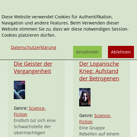
Diese Website verwendet Cookies für Authentifikation,
Navigation und andere Features. Beim Verwenden dieser
Die neunte Expansion
Website stimmen Sie zu, dass wir diese notwendigen Session-
Cookies platzieren dürfen.
Datenschutzerklärung
Annehmen
Ablehnen
Taschenbuch
eBook
Die Geister der
Der Loganische
Vergangenheit
Krieg: Aufstand
der Betrogenen
Genre:
Science-
Fiction
Genre:
Science-
Endlich tut sich eine
Fiction
Schwachstelle der
Eine Gruppe
übermächtigen
Rebellen auf einem