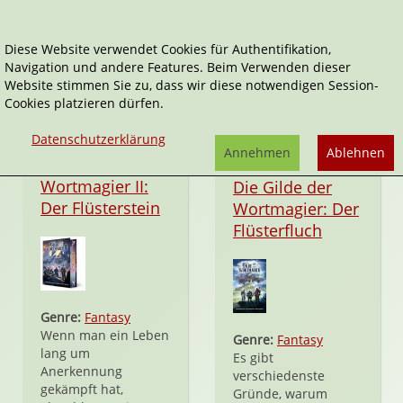
Diese Website verwendet Cookies für Authentifikation,
Navigation und andere Features. Beim Verwenden dieser
Die Gilde der Wortmagier
Website stimmen Sie zu, dass wir diese notwendigen Session-
Cookies platzieren dürfen.
Datenschutzerklärung
Annehmen
Ablehnen
Taschenbuch
Die Gilde der
Wortmagier II:
Die Gilde der
Der Flüsterstein
Wortmagier: Der
Flüsterfluch
Genre:
Fantasy
Wenn man ein Leben
Genre:
Fantasy
lang um
Es gibt
Anerkennung
verschiedenste
gekämpft hat,
Gründe, warum