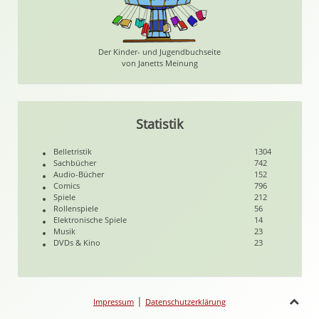
Der Kinder- und Jugendbuchseite
von Janetts Meinung
Statistik
Belletristik
1304
Sachbücher
742
Audio-Bücher
152
Comics
796
Spiele
212
Rollenspiele
56
Elektronische Spiele
14
Musik
23
DVDs & Kino
23
|
Impressum
Datenschutzerklärung