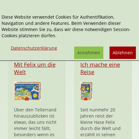
Diese Website verwendet Cookies für Authentifikation,
Navigation und andere Features. Beim Verwenden dieser
Briefe von Felix
Website stimmen Sie zu, dass wir diese notwendigen Session-
Cookies platzieren dürfen.
Datenschutzerklärung
Annehmen
Ablehnen
Spielzeug
Spiel
Mit Felix um die
Ich mache eine
Welt
Reise
Über den Tellerrand
Seit nunmehr 20
hinauszublicken ist
Jahren reist der
etwas, das uns nicht
kleine Hase Felix
immer leicht fällt,
durch die Welt und
besonders wenn es
erzählt in seinen