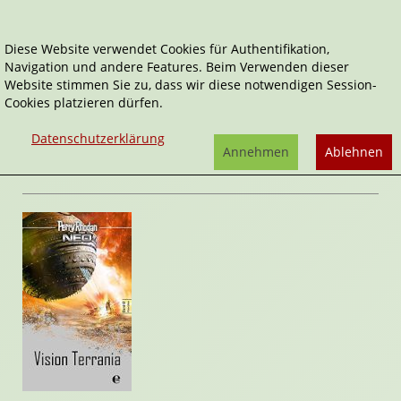
Diese Website verwendet Cookies für Authentifikation,
Navigation und andere Features. Beim Verwenden dieser
Home
Belletristik
Vision Terrania
Website stimmen Sie zu, dass wir diese notwendigen Session-
Cookies platzieren dürfen.
Perry Rhodan Neo - Platin Edition
Vision Terrania
Datenschutzerklärung
von
Perry Rhodan
Annehmen
Ablehnen
Rezension von Nina Zeleny | 25. Mai 2015