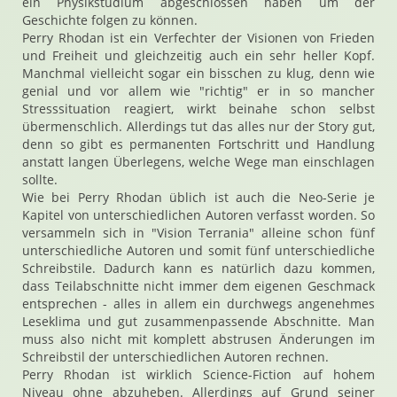
ein Physikstudium abgeschlossen haben um der
Geschichte folgen zu können.
Perry Rhodan ist ein Verfechter der Visionen von Frieden
und Freiheit und gleichzeitig auch ein sehr heller Kopf.
Manchmal vielleicht sogar ein bisschen zu klug, denn wie
genial und vor allem wie "richtig" er in so mancher
Stresssituation reagiert, wirkt beinahe schon selbst
übermenschlich. Allerdings tut das alles nur der Story gut,
denn so gibt es permanenten Fortschritt und Handlung
anstatt langen Überlegens, welche Wege man einschlagen
sollte.
Wie bei Perry Rhodan üblich ist auch die Neo-Serie je
Kapitel von unterschiedlichen Autoren verfasst worden. So
versammeln sich in "Vision Terrania" alleine schon fünf
unterschiedliche Autoren und somit fünf unterschiedliche
Schreibstile. Dadurch kann es natürlich dazu kommen,
dass Teilabschnitte nicht immer dem eigenen Geschmack
entsprechen - alles in allem ein durchwegs angenehmes
Leseklima und gut zusammenpassende Abschnitte. Man
muss also nicht mit komplett abstrusen Änderungen im
Schreibstil der unterschiedlichen Autoren rechnen.
Perry Rhodan ist wirklich Science-Fiction auf hohem
Niveau ohne abzuheben. Allerdings auf Grund seiner