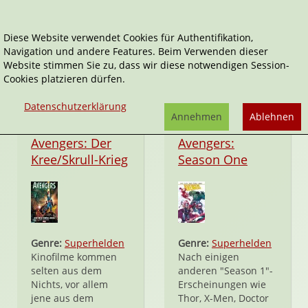
Diese Website verwendet Cookies für Authentifikation,
Navigation und andere Features. Beim Verwenden dieser
Avengers
Website stimmen Sie zu, dass wir diese notwendigen Session-
Cookies platzieren dürfen.
Datenschutzerklärung
Annehmen
Ablehnen
Taschenbuch
Taschenbuch
Avengers: Der
Avengers:
Kree/Skrull-Krieg
Season One
Genre:
Superhelden
Genre:
Superhelden
Kinofilme kommen
Nach einigen
selten aus dem
anderen "Season 1"-
Nichts, vor allem
Erscheinungen wie
jene aus dem
Thor, X-Men, Doctor