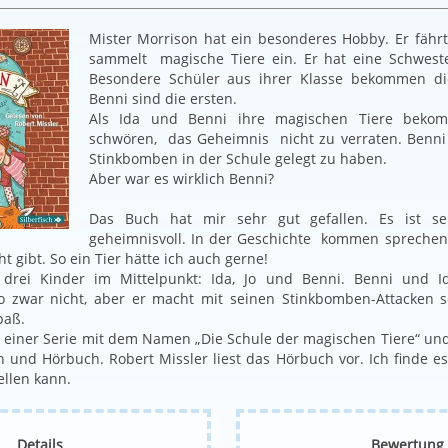
Mister Morrison hat ein besonderes Hobby. Er fäh
sammelt magische Tiere ein. Er hat eine Schwester
Besondere Schüler aus ihrer Klasse bekommen di
Benni sind die ersten.
Als Ida und Benni ihre magischen Tiere beko
schwören, das Geheimnis nicht zu verraten. Benni 
Stinkbomben in der Schule gelegt zu haben.
Aber war es wirklich Benni?
Das Buch hat mir sehr gut gefallen. Es ist 
geheimnisvoll. In der Geschichte kommen sprechend
t gibt. So ein Tier hätte ich auch gerne!
drei Kinder im Mittelpunkt: Ida, Jo und Benni. Benni und 
o zwar nicht, aber er macht mit seinen Stinkbomben-Attacken s
paß.
 einer Serie mit dem Namen „Die Schule der magischen Tiere“ und 
h und Hörbuch. Robert Missler liest das Hörbuch vor. Ich finde es 
ellen kann.
Details
Bewertung