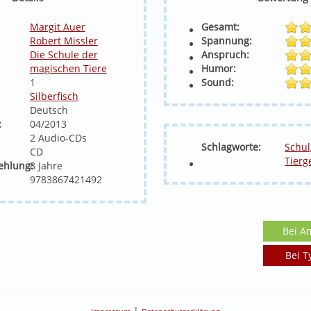
Margit Auer
Gesamt:
Robert Missler
Spannung:
Die Schule der
Anspruch:
magischen Tiere
Humor:
1
Sound:
Silberfisch
Deutsch
:
04/2013
2 Audio-CDs
Schlagworte:
Schul
CD
Tierg
ehlung:
8 Jahre
9783867421492
Bei A
Bei T
|