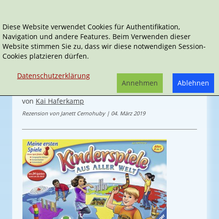
Diese Website verwendet Cookies für Authentifikation,
Navigation und andere Features. Beim Verwenden dieser
Home
Spielen
Kinderspiele aus aller Welt
Website stimmen Sie zu, dass wir diese notwendigen Session-
Cookies platzieren dürfen.
Kinderspiele aus aller Welt
Datenschutzerklärung
Annehmen
Ablehnen
Entdecke fremde Länder & Kulturen
von
Kai Haferkamp
Rezension von Janett Cernohuby | 04. März 2019