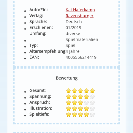
Autor*in:
Kai Haferkamp
Verlag:
Ravensburger
Sprache:
Deutsch
Erschienen:
01/2019
Umfang:
diverse
Spielmaterialien
Typ:
Spiel
Altersempfehlung:
4 Jahre
EAN:
4005556214419
Bewertung
Gesamt:
Spannung:
Anspruch:
Illustration:
Spieltiefe: