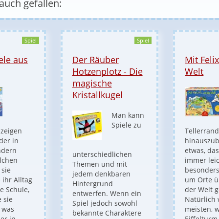
auch gefallen:
Spiel
Spiel
ele aus
Der Räuber
Mit Feli
Hotzenplotz - Die
Welt
magische
Kristallkugel
Man kann
Spiele zu
zeigen
Tellerran
der in
hinauszubl
ndern
etwas, das
unterschiedlichen
elchen
immer leich
Themen und mit
sie
besonders
jedem denkbaren
ihr Alltag
um Orte ü
Hintergrund
re Schule,
der Welt g
entwerfen. Wenn ein
 sie
Natürlich 
Spiel jedoch sowohl
h was
meisten, w
bekannte Charaktere
er in
Eiffelturm