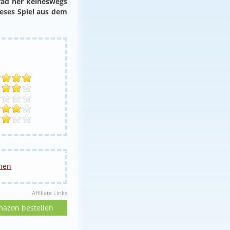
rad her keineswegs
ieses Spiel aus dem
hen
Affiliate Links
mazon bestellen