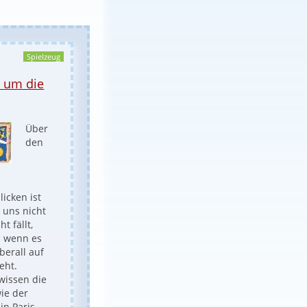
Spielzeug
x um die
Über
den
d
icken ist
 uns nicht
t fällt,
 wenn es
berall auf
eht.
wissen die
ie der
 in Paris