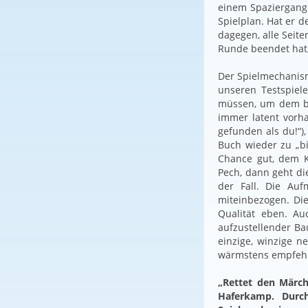
einem Spaziergang.
Spielplan. Hat er 
dagegen, alle Seit
Runde beendet hat
Der Spielmechanism
unseren Testspiel
müssen, um dem bö
immer latent vorh
gefunden als du!“)
Buch wieder zu „bi
Chance gut, dem K
Pech, dann geht di
der Fall. Die Au
miteinbezogen. Die
Qualität eben. Au
aufzustellender Ba
einzige, winzige n
wärmstens empfeh
„Rettet den Märch
Haferkamp. Durch