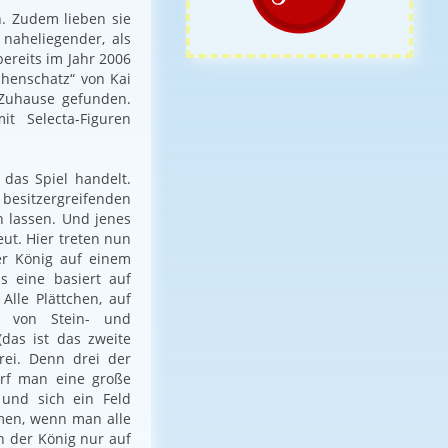
n. Zudem lieben sie
naheliegender, als
ereits im Jahr 2006
chenschatz“ von Kai
 Zuhause gefunden.
 Selecta-Figuren
 das Spiel handelt.
besitzergreifenden
n lassen. Und jenes
eut. Hier treten nun
der König auf einem
as eine basiert auf
lle Plättchen, auf
n von Stein- und
(das ist das zweite
rei. Denn drei der
arf man eine große
und sich ein Feld
men, wenn man alle
h der König nur auf