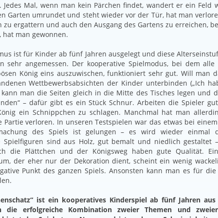
 Jedes Mal, wenn man kein Pärchen findet, wandert er ein Feld
den Garten umrundet und steht wieder vor der Tür, hat man verlore
en zu ergattern und auch den Ausgang des Gartens zu erreichen, be
, hat man gewonnen.
us ist für Kinder ab fünf Jahren ausgelegt und diese Alterseinstu
en sehr angemessen. Der kooperative Spielmodus, bei dem all
sen König eins auszuwischen, funktioniert sehr gut. Will man d
andenen Wettbewerbsabsichten der Kinder unterbinden („Ich ha
, kann man die Seiten gleich in die Mitte des Tisches legen und 
nden“ – dafür gibt es ein Stück Schnur. Arbeiten die Spieler gu
önig ein Schnippchen zu schlagen. Manchmal hat man allerdi
e Partie verloren. In unseren Testspielen war das etwas bei einem
fmachung des Spiels ist gelungen – es wird wieder einmal di
 Spielfiguren sind aus Holz, gut bemalt und niedlich gestaltet 
ch die Plättchen und der Königsweg haben gute Qualität. Ein
um, der eher nur der Dekoration dient, scheint ein wenig wackeli
egative Punkt des ganzen Spiels. Ansonsten kann man es für die
len.
enschatz“ ist ein kooperatives Kinderspiel ab fünf Jahren aus
 die erfolgreiche Kombination zweier Themen und zweier 