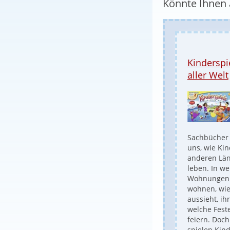
Könnte Ihnen 
Kinderspi
aller Welt
Sachbücher 
uns, wie Kin
anderen Lä
leben. In w
Wohnungen 
wohnen, wie 
aussieht, ih
welche Feste
feiern. Doc
spielen Kind