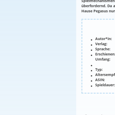
Spielmechanismen 
überfordernd. Da a
Hause Pegasus nur
Autor*in:
Verlag:
Sprache:
Erschienen
Umfang:
Typ:
Altersempf
ASIN:
Spieldauer: