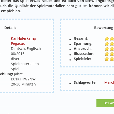
bietet das Spiel etwas Neues und ist auch von Schwierigkeitsg
uch die Qualität der Spielmaterialien sehr gut ist, können wir d
 empfehlen.
Details
Bewertung
Kai Haferkamp
Gesamt:
Pegasus
Spannung:
Deutsch, Englisch
Anspruch:
:
08/2016
Illustration:
diverse
Spieltiefe:
Spielmaterialien
Spiel
ehlung:
5 Jahre
B01K1HWYNW
Schlagworte:
Märc
20-30 Minuten
Bei A