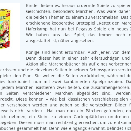
Kinder lieben es, herausfordernde Spiele zu spiele
Geschichten, besonders Märchen. Was wäre daher 
die beiden Themen zu einem zu verschmelzen. Das b
erschienene kooperative Brettspiel „Rettet den Mär
Haferkamp hat nun bei Pegasus Spiele ein neues
Wir haben uns das Spiel, das immer noch mit
ausgestattet ist, näher angesehen.
Könige sind leicht erzürnbar. Auch jener, von dem
Denn dieser hat in einer sehr eifersüchtigen und 
Aktion alle Märchenbücher bis auf eines verbrenne
zerrissen und die einzelnen Seiten in seinem Schlossgarten verstr
Spieler den Plan. Sie wollen die Seiten zurückholen, während 
ies funktioniert nun mit zwei kombinierten Spielprinzipien. D
jedem Märchen existieren zwei Seiten, die zusammengehören. A
n Seiten verschiedener Märchen abgebildet sind, werde
rdeckt. Diese können – wie bei klassischen Verschiebespielen 
her verschoben werden und geben so die versteckten Bilder f
jeweils nicht verdeckt. Hat man nun ein Pärchen gefunden, d
sich nehmen, ein Stein- zu einem Gartenplättchen umdrehen 
begeben. Diesen muss man rechtzeitig erreichen, um zu entkom
buches gesammelt hat. Denn wie eingangs erwähnt, befindet sic